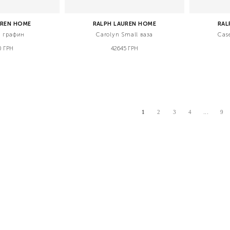
UREN HOME
RALPH LAUREN HOME
RAL
l графин
Carolyn Small ваза
Cas
0 ГРН
42645 ГРН
...
1
2
3
4
9