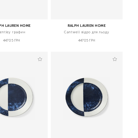
PH LAUREN HOME
RALPH LAUREN HOME
entley графин
Cantwell відро для льоду
44705 ГРН
44705 ГРН