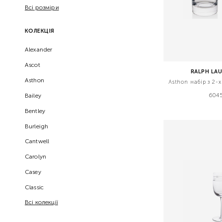
Всі розміри
КОЛЕКЦІЯ
Alexander
Ascot
RALPH LA
Asthon
Asthon набір з 2-
Bailey
6045
Bentley
Burleigh
Cantwell
Carolyn
Casey
Classic
Всі колекції