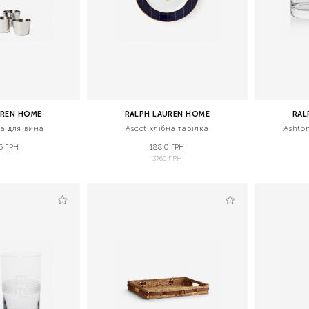
UREN HOME
RALPH LAUREN HOME
RAL
а для вина
Ascot хлібна тарілка
Ashton
5 ГРН
1880 ГРН
3760 ГРН