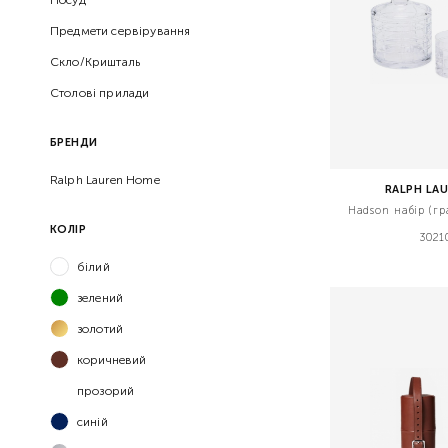
Предмети сервірування
Скло/Кришталь
Столові прилади
БРЕНДИ
Ralph Lauren Home
RALPH LA
Hadson набір (гр
КОЛІР
3021
білий
зелений
золотий
коричневий
прозорий
синій