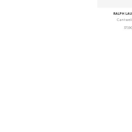
RALPH LA
Cantwel
3719