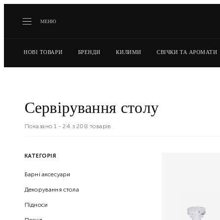
МЕНЮ
НОВІ ТОВАРИ
БРЕНДИ
КИЛИМИ
СВІЧКИ ТА АРОМАТИ
Сервірування столу
Показано 1 -
24
з
208
товарів
КАТЕГОРІЯ
Барні аксесуари
Декорування стола
Підноси
Посуд