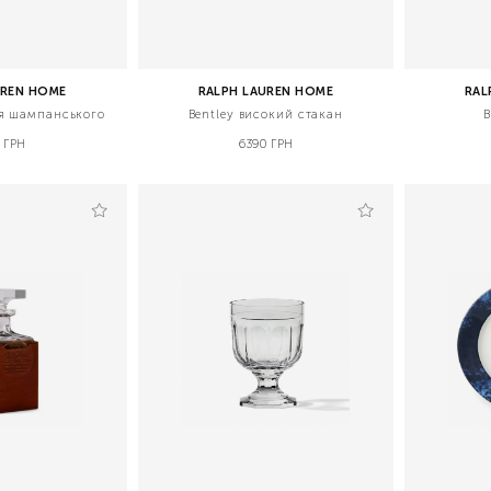
UREN HOME
RALPH LAUREN HOME
RAL
ля шампанського
Bentley високий стакан
B
 ГРН
6390 ГРН