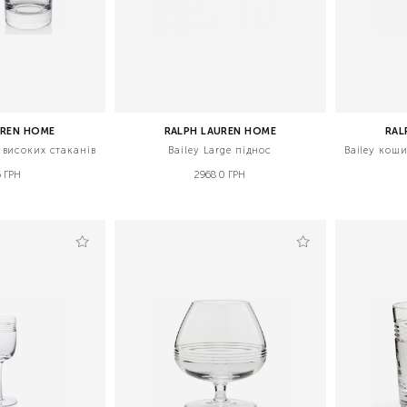
UREN HOME
RALPH LAUREN HOME
RAL
х високих стаканів
Bailey Large піднос
Bailey коши
 ГРН
29680 ГРН