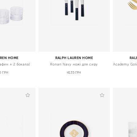
UREN HOME
RALPH LAUREN HOME
RAL
афин + 2 бокала)
Ronan Navy ножі для сиру
Academy Gold
0 ГРН
4135 ГРН