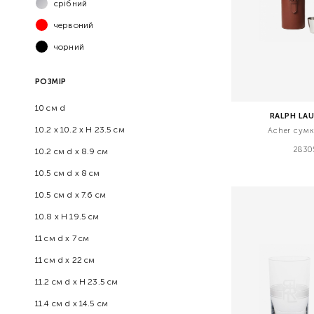
срібний
червоний
чорний
РОЗМІР
10 см d
RALPH LA
10.2 x 10.2 x H 23.5 см
Acher сумк
2830
10.2 см d x 8.9 см
10.5 см d x 8 см
10.5 см d x 7.6 см
10.8 x H 19.5 см
11 см d x 7 см
11 см d х 22 см
11.2 см d x H 23.5 см
11.4 см d x 14.5 cм