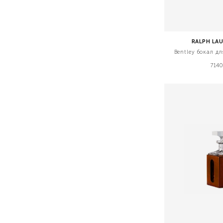
RALPH LA
Bentley бокал д
7140