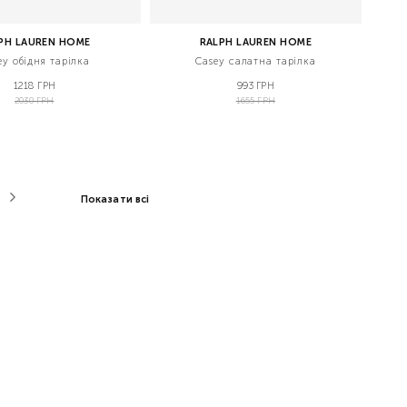
PH LAUREN HOME
RALPH LAUREN HOME
ey обідня тарілка
Casey салатна тарілка
1218 ГРН
993 ГРН
2030 ГРН
1655 ГРН
Показати всі