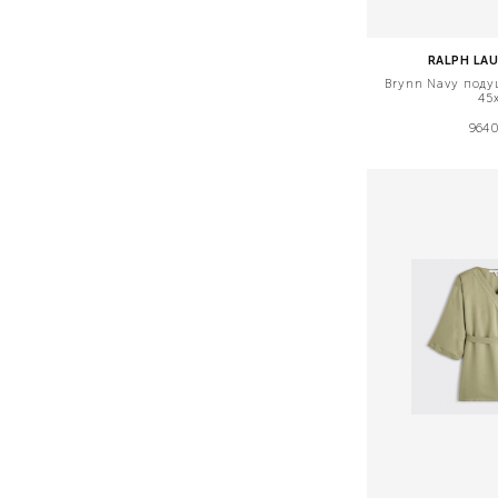
RALPH LA
Brynn Navy поду
45
9640