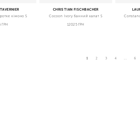
TAVERNIER
CHRISTIAN FISCHBACHER
LAU
ротке кімоно S
Cocoon Ivory банний халат S
Constan
5 ГРН
12025 ГРН
...
1
2
3
4
6