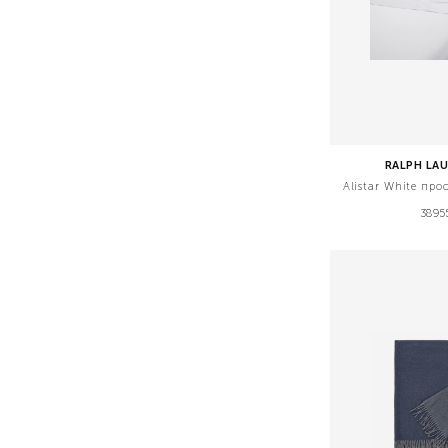
RALPH LA
Alistar White пр
3895