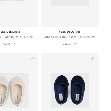
YVES DELORME
YVES DELORME
ki наволочка 50x75 см
Athena Kaki підковдра 240x220 см
4930 ГРН
21310 ГРН