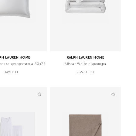
PH LAUREN HOME
RALPH LAUREN HOME
волочка декоративна 50x75
Alistar White підковдра
11450 ГРН
73620 ГРН