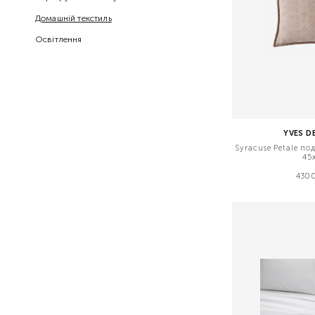
Домашній текстиль
Освітлення
YVES D
Syracuse Petale п
45
4300