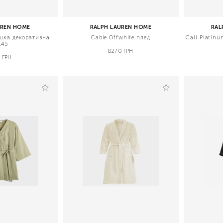
UREN HOME
RALPH LAUREN HOME
RAL
шка декоративна
Cable Offwhite плед
Cali Platin
x45
8270 ГРН
 ГРН