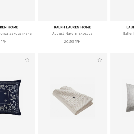
UREN HOME
RALPH LAUREN HOME
LAU
лочка декоративна
August Navy підковдра
Balle
 ГРН
20195 ГРН