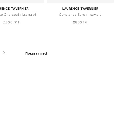
RENCE TAVERNIER
LAURENCE TAVERNIER
ce Charcoal піжама M
Constance Ecru піжама L
31800 ГРН
31800 ГРН
Показати всі