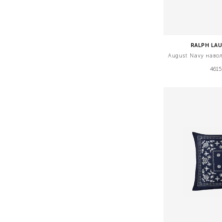
RALPH LA
August Navy наво
4615