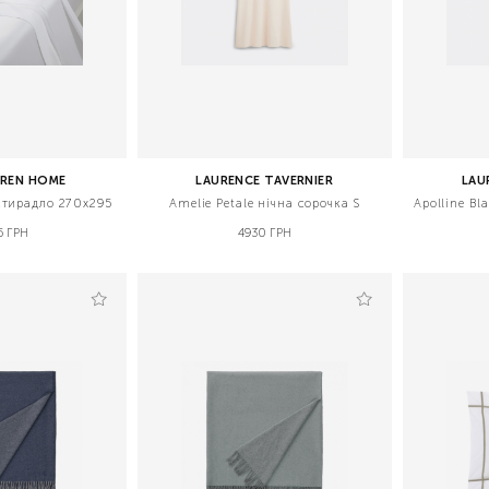
UREN HOME
LAURENCE TAVERNIER
LAU
остирадло 270x295
Amelie Petale нічна сорочка S
Apolline Bl
5 ГРН
4930 ГРН