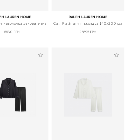
PH LAUREN HOME
RALPH LAUREN HOME
um наволочка декоративна
Cali Platinum підковдра 140x200 см
6680 ГРН
23695 ГРН