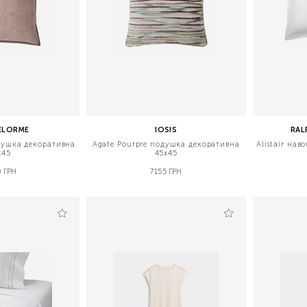
ELORME
IOSIS
RAL
одушка декоративна
Agate Pourpre подушка декоративна
Alistair на
х45
45х45
 ГРН
7155 ГРН