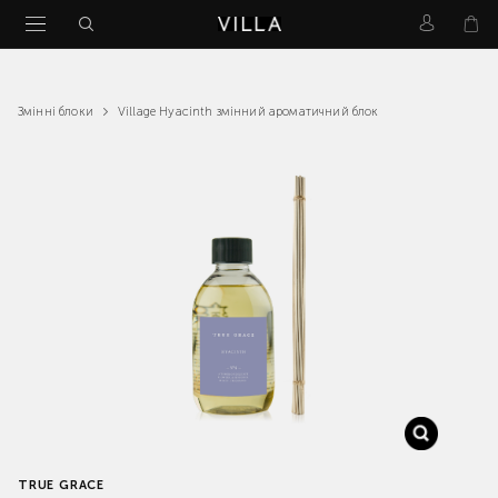
Village Hyacinth змінний ароматичний блок
Змінні блоки
TRUE GRACE