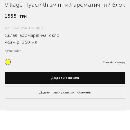
Village Hyacinth змінний ароматичний блок
1555
ГРН
АРТ.
SAV-RSR-H2-N0IA
Склад: аромарідина, скло
Розмір: 250 мл
Детальніше
Наявність товару
Додати в кошик
Додати товар у список побажань