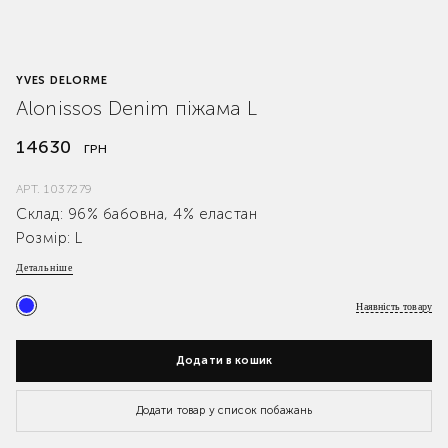
YVES DELORME
Alonissos Denim піжама L
14630
ГРН
АРТ.
1037279
Склад: 96% бабовна, 4% еластан
Розмір: L
Детальніше
Наявність товару
Додати в кошик
Додати товар у список побажань