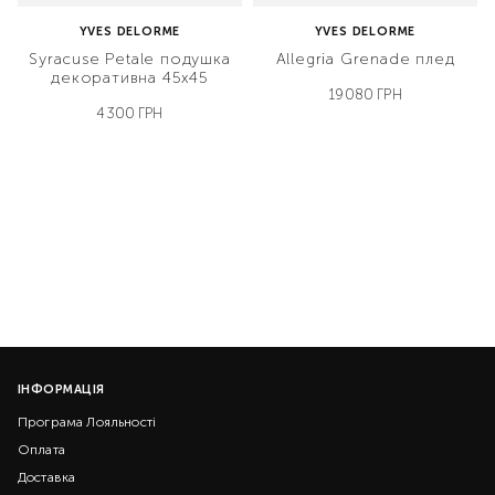
YVES DELORME
YVES DELORME
Syracuse Petale подушка
Allegria Grenade плед
декоративна 45х45
19080 ГРН
4300 ГРН
ІНФОРМАЦІЯ
Програма Лояльності
Оплата
Доставка