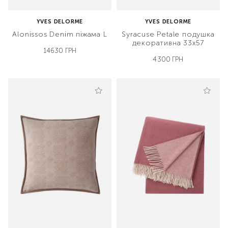
YVES DELORME
YVES DELORME
Alonissos Denim піжама L
Syracuse Petale подушка
декоративна 33х57
14630 ГРН
4300 ГРН