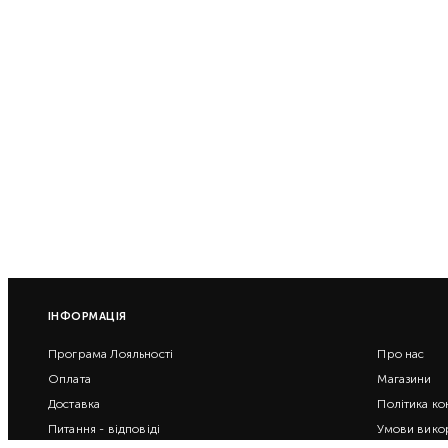
ІНФОРМАЦІЯ
Програма Лояльності
Про нас
Оплата
Магазини
Доставка
Політика ко
Питання - відповіді
Умови вико