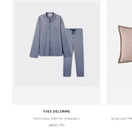
YVES DELORME
Alonissos Denim піжама L
Syracuse P
14630 ГРН