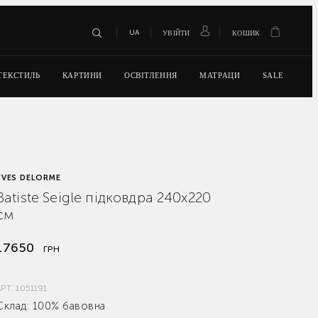
UA
УВІЙТИ
КОШИК
ТЕКСТИЛЬ
КАРТИНИ
ОСВІТЛЕННЯ
МАТРАЦИ
SALE
YVES DELORME
Batiste Seigle підковдра 240x220
см
17650
ГРН
АРТ.
1051191
Склад: 100% бавовна