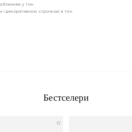
добленням у тон
см і декоративною строчкою в тон
Бестселери